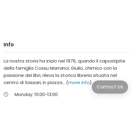
Info
La nostra storia ha inizio nel 1976, quando il capostipite
della famiglia Cossu Marranci, Giulio, chimico con la
passione dei libri, rileva la storica libreria situata nel
centro di Sassari, in piazza... (
more info
)
Contact Us
Monday:
10:00-
13:00
|
16:30-
20:00
Tuesday:
10:00-
13:00
|
16:30-
20:00
Wednesday:
10:00-
13:00
|
16:30-
20:00